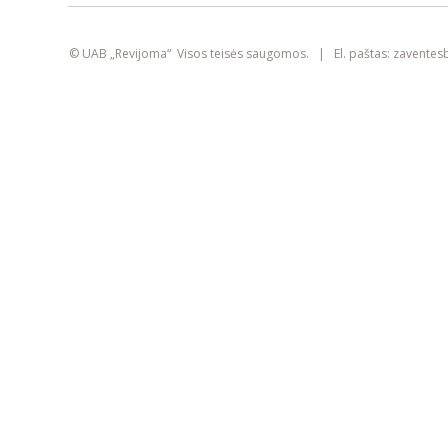
smart
foreash
© UAB „Revijoma“ Visos teisės saugomos. | El. paštas:
zaventes
Šioje svetainėje yra naudojami slapukai
(angl. „cookies“). Jie gali identifikuoti
prisijungusius vartotojus, rinkti statistikos
duomenis ir padėti pagerinti naršymo
patirtį kiekvienam lankytojui atskirai.
Susipažinkite su mūsų
privatumo politika
SUTINKU