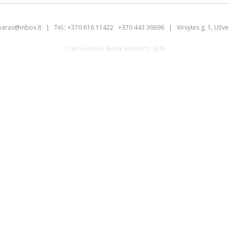
baras@
inbox.lt
|
Tel.:
+370 616 11422
+370 443 36696
|
Virvytės g. 1, Užve
Bona Solutions
IT sprendimas:
. 2018