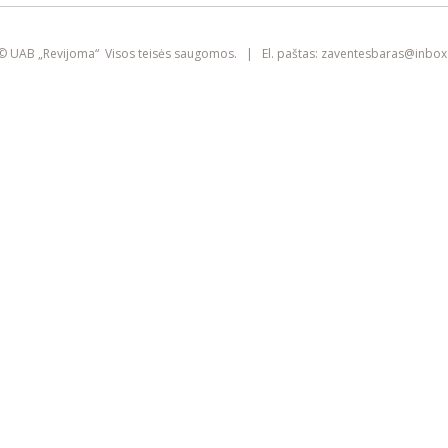
smart
foreash
© UAB „Revijoma“ Visos teisės saugomos. | El. paštas:
zaventesbaras@
inbox.
Šioje svetainėje yra naudojami slapukai
(angl. „cookies“). Jie gali identifikuoti
prisijungusius vartotojus, rinkti statistikos
duomenis ir padėti pagerinti naršymo
patirtį kiekvienam lankytojui atskirai.
Susipažinkite su mūsų
privatumo politika
SUTINKU
IŠVALYTI SLAPUKUS IR IŠEITI