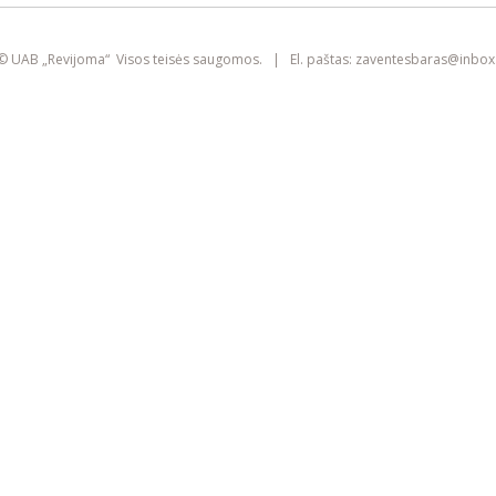
smart
foreash
© UAB „Revijoma“ Visos teisės saugomos. | El. paštas:
zaventesbaras@
inbox.
Šioje svetainėje yra naudojami slapukai
(angl. „cookies“). Jie gali identifikuoti
prisijungusius vartotojus, rinkti statistikos
duomenis ir padėti pagerinti naršymo
patirtį kiekvienam lankytojui atskirai.
Susipažinkite su mūsų
privatumo politika
SUTINKU
IŠVALYTI SLAPUKUS IR IŠEITI