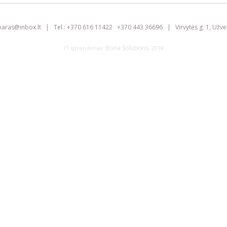
baras@
inbox.lt
|
Tel.:
+370 616 11422
+370 443 36696
|
Virvytės g. 1, Užve
Bona Solutions
IT sprendimas:
. 2018