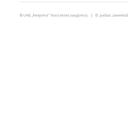
smart
foreash
© UAB „Revijoma“ Visos teisės saugomos. | El. paštas:
zaventes
Šioje svetainėje yra naudojami slapukai
(angl. „cookies“). Jie gali identifikuoti
prisijungusius vartotojus, rinkti statistikos
duomenis ir padėti pagerinti naršymo
patirtį kiekvienam lankytojui atskirai.
Susipažinkite su mūsų
privatumo politika
SUTINKU