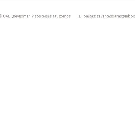
smart
foreash
© UAB „Revijoma“ Visos teisės saugomos. | El. paštas:
zaventesbaras@
inbox.
Šioje svetainėje yra naudojami slapukai
(angl. „cookies“). Jie gali identifikuoti
prisijungusius vartotojus, rinkti statistikos
duomenis ir padėti pagerinti naršymo
patirtį kiekvienam lankytojui atskirai.
Susipažinkite su mūsų
privatumo politika
SUTINKU
IŠVALYTI SLAPUKUS IR IŠEITI