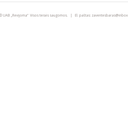
smart
foreash
© UAB „Revijoma“ Visos teisės saugomos. | El. paštas:
zaventesbaras@
inbox.
Šioje svetainėje yra naudojami slapukai
(angl. „cookies“). Jie gali identifikuoti
prisijungusius vartotojus, rinkti statistikos
duomenis ir padėti pagerinti naršymo
patirtį kiekvienam lankytojui atskirai.
Susipažinkite su mūsų
privatumo politika
SUTINKU
IŠVALYTI SLAPUKUS IR IŠEITI