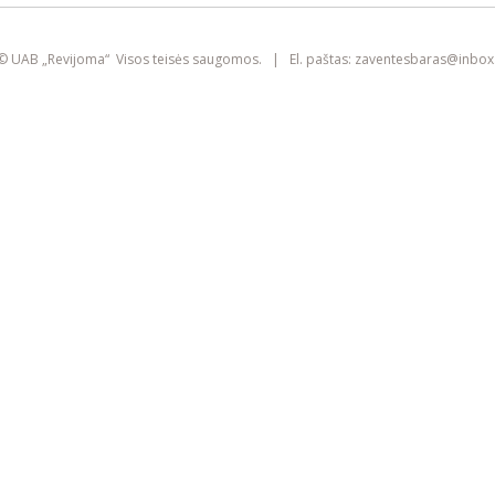
smart
foreash
© UAB „Revijoma“ Visos teisės saugomos. | El. paštas:
zaventesbaras@
inbox.
Šioje svetainėje yra naudojami slapukai
(angl. „cookies“). Jie gali identifikuoti
prisijungusius vartotojus, rinkti statistikos
duomenis ir padėti pagerinti naršymo
patirtį kiekvienam lankytojui atskirai.
Susipažinkite su mūsų
privatumo politika
SUTINKU
IŠVALYTI SLAPUKUS IR IŠEITI