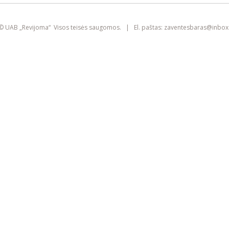
smart
foreash
© UAB „Revijoma“ Visos teisės saugomos. | El. paštas:
zaventesbaras@
inbox.
Šioje svetainėje yra naudojami slapukai
(angl. „cookies“). Jie gali identifikuoti
prisijungusius vartotojus, rinkti statistikos
duomenis ir padėti pagerinti naršymo
patirtį kiekvienam lankytojui atskirai.
Susipažinkite su mūsų
privatumo politika
SUTINKU
IŠVALYTI SLAPUKUS IR IŠEITI