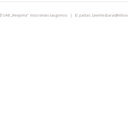
smart
foreash
© UAB „Revijoma“ Visos teisės saugomos. | El. paštas:
zaventesbaras@
inbox.
Šioje svetainėje yra naudojami slapukai
(angl. „cookies“). Jie gali identifikuoti
prisijungusius vartotojus, rinkti statistikos
duomenis ir padėti pagerinti naršymo
patirtį kiekvienam lankytojui atskirai.
Susipažinkite su mūsų
privatumo politika
SUTINKU
IŠVALYTI SLAPUKUS IR IŠEITI