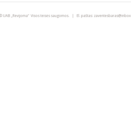
smart
foreash
© UAB „Revijoma“ Visos teisės saugomos. | El. paštas:
zaventesbaras@
inbox.
Šioje svetainėje yra naudojami slapukai
(angl. „cookies“). Jie gali identifikuoti
prisijungusius vartotojus, rinkti statistikos
duomenis ir padėti pagerinti naršymo
patirtį kiekvienam lankytojui atskirai.
Susipažinkite su mūsų
privatumo politika
SUTINKU
IŠVALYTI SLAPUKUS IR IŠEITI