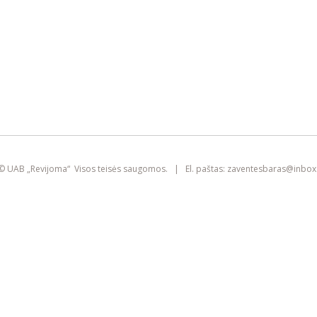
Sviestažuvė su šafrano padažu
15
(Patiekiama su ryžiais, šviežiomis salotomis, ricotta, kedro riešutu)
alergenai 1, 4, 7
Šioje svetainėje yra naudojami slapukai
(angl. „cookies“). Jie gali identifikuoti
prisijungusius vartotojus, rinkti statistikos
duomenis ir padėti pagerinti naršymo
smart
patirtį kiekvienam lankytojui atskirai.
foreash
Susipažinkite su mūsų
privatumo politika
© UAB „Revijoma“ Visos teisės saugomos. | El. paštas:
zaventesbaras@
inbox.
SUTINKU
IŠVALYTI SLAPUKUS IR IŠEITI