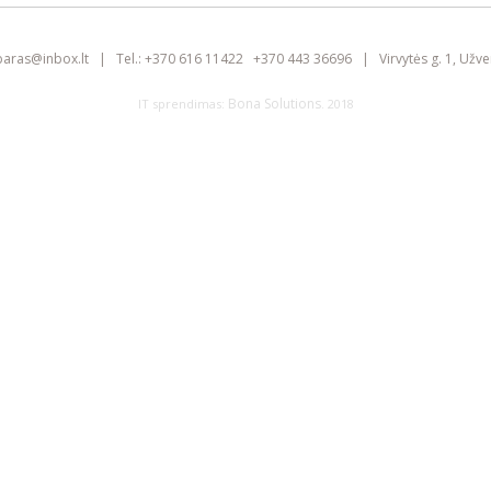
baras@
inbox.lt
|
Tel.:
+370 616 11422
+370 443 36696
|
Virvytės g. 1, Užve
Bona Solutions
IT sprendimas:
. 2018