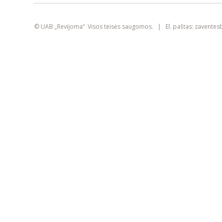
smart
foreash
© UAB „Revijoma“ Visos teisės saugomos. | El. paštas:
zaventes
Šioje svetainėje yra naudojami slapukai
(angl. „cookies“). Jie gali identifikuoti
prisijungusius vartotojus, rinkti statistikos
duomenis ir padėti pagerinti naršymo
patirtį kiekvienam lankytojui atskirai.
Susipažinkite su mūsų
privatumo politika
SUTINKU